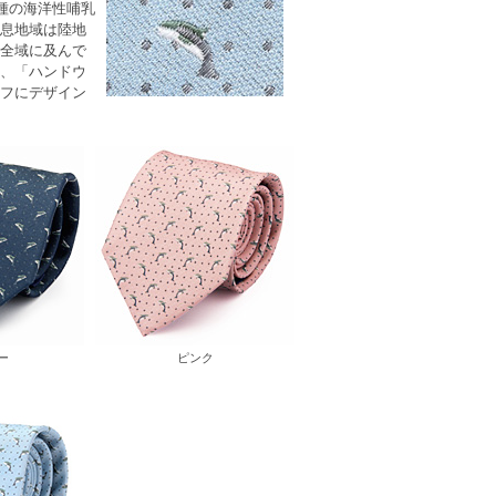
0種の海洋性哺乳
息地域は陸地
全域に及んで
、「ハンドウ
フにデザイン
ー
ピンク