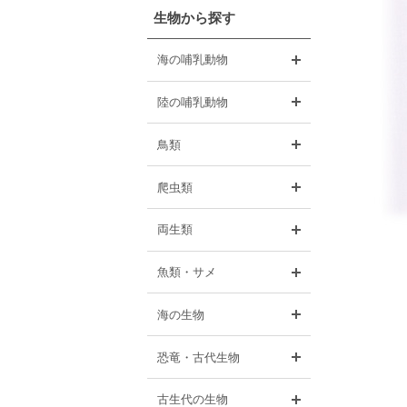
生物から探す
開く
海の哺乳動物
開く
陸の哺乳動物
開く
鳥類
開く
爬虫類
開く
両生類
開く
魚類・サメ
開く
海の生物
開く
恐竜・古代生物
開く
古生代の生物