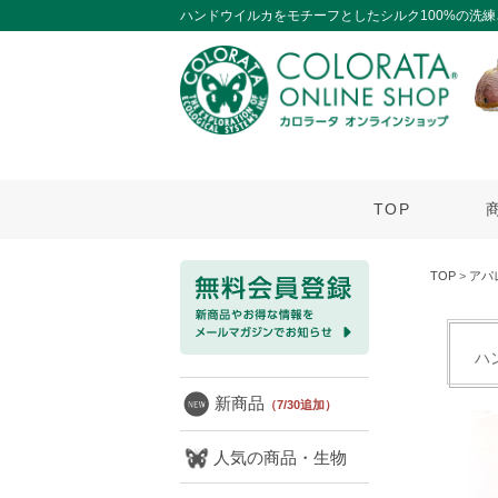
ハンドウイルカをモチーフとしたシルク100%の洗
TOP
TOP
>
アパ
ハ
新商品
（7/30追加）
人気の商品・生物