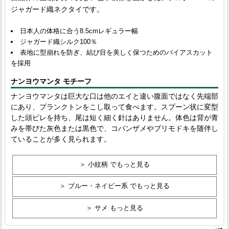
ジャガード織ネクタイです。
日本人の体格に合う8.5cmレギュラー幅
ジャガード織シルク100％
表地に型崩れを防ぎ、結び目を美しく保つためのバイアスカット
を採用
ナンヨウマンタ モチーフ
ナンヨウマンタは巨大な口は他のエイと違い腹面ではなく先端部
にあり、プランクトンをこし取って食べます。スプーン状に変型
した頭ビレを持ち、尾は短く細く針はありません。体色は背が青
みを帯びた灰色または黒色で、コバンザメやブリモドキを随伴し
ていることが多く見られます。
＞ 小紋柄 でもっと見る
＞ ブルー・ネイビー系 でもっと見る
＞ サメ もっと見る