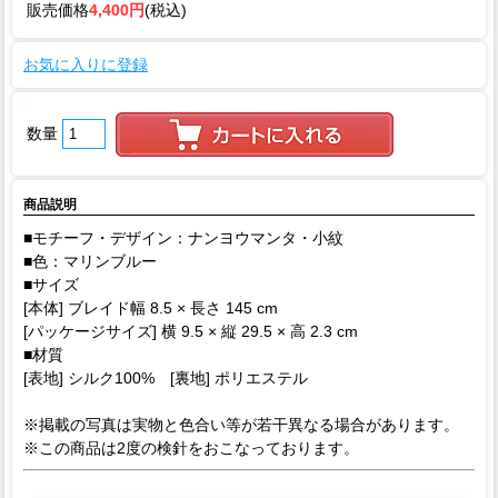
販売価格
4,400円
(税込)
お気に入りに登録
数量
商品説明
■モチーフ・デザイン：ナンヨウマンタ・小紋
■色：マリンブルー
■サイズ
[本体] ブレイド幅 8.5 × 長さ 145 cm
[パッケージサイズ] 横 9.5 × 縦 29.5 × 高 2.3 cm
■材質
[表地] シルク100% [裏地] ポリエステル
※掲載の写真は実物と色合い等が若干異なる場合があります。
※この商品は2度の検針をおこなっております。