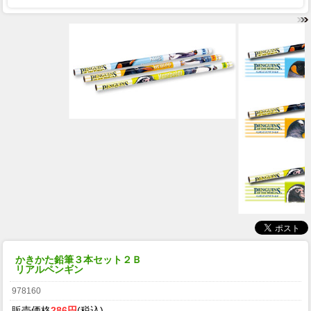
かきかた鉛筆３本セット２Ｂ
リアルペンギン
978160
販売価格
286円
(税込)