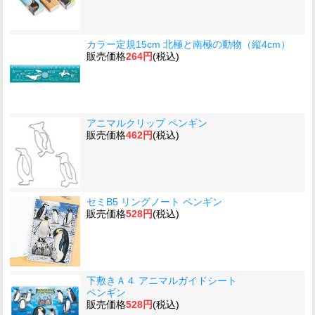
カラー定規15cm 北極と南極の動物（縦4cm）
販売価格
264円
(税込)
アニマルクリップ ペンギン
販売価格
462円
(税込)
セミB5 リングノート ペンギン
販売価格
528円
(税込)
下敷きＡ４ アニマルガイドシート
ペンギン
販売価格
528円
(税込)