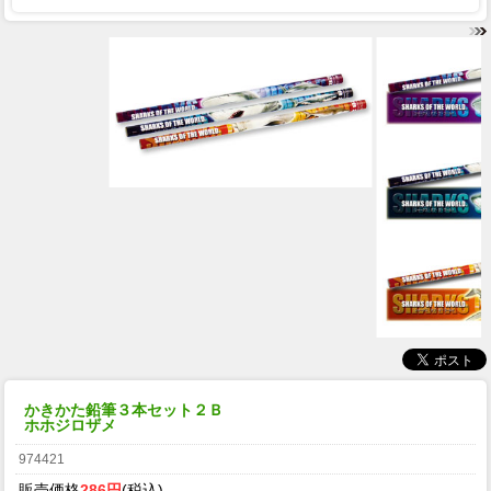
かきかた鉛筆３本セット２Ｂ
ホホジロザメ
974421
販売価格
286円
(税込)