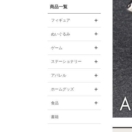
商品一覧
開く
フィギュア
開く
ぬいぐるみ
開く
ゲーム
開く
ステーショナリー
開く
アパレル
開く
ホームグッズ
開く
食品
書籍