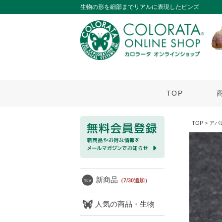
生物の形を細部までリアルに表現したピンズ
TOP
TOP
>
アパ
新商品
（7/30追加）
人気の商品・生物