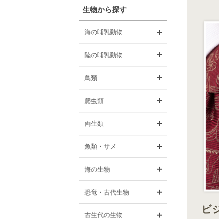
生物から探す
開く
海の哺乳動物
開く
陸の哺乳動物
開く
鳥類
開く
爬虫類
開く
両生類
開く
魚類・サメ
開く
海の生物
開く
恐竜・古代生物
ビ
開く
古生代の生物