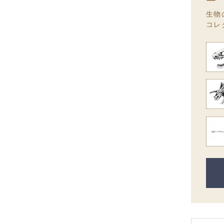
生物
コレ