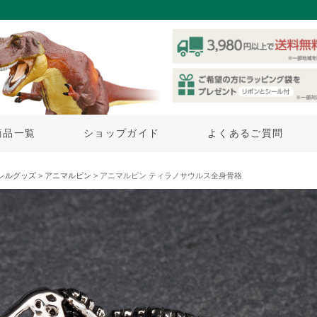
商品一覧
ショップガイド
よくあるご質問
レルグッズ
>
アニマルピン
> アニマルピン ティラノサウルス全身骨格