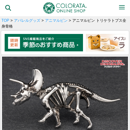
TOP
>
アパレルグッズ
>
アニマルピン
> アニマルピン トリケラトプス全
身骨格