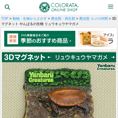
TOP
>
動物・生物からさがす
>
爬虫類・両生類
>
爬虫類 カメの仲間
> 3D
マグネット やんばるの生物 リュウキュウヤマガメ