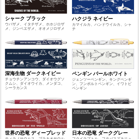
シャーク ブラック
ハクジラ ネイビー
ウバザメ、イタチザメ、ホホジロザ
カマイルカ、ハンドウイルカ、シャ
メ、ジンベエザメ、オオメジロザメ
チ
深海生物 ダークネイビー
ペンギン パールホワイト
チョウチンアンコウ、ダイオウグソ
ジェンツーペンギン、キングペンギ
クムシ、ダイオウイカ、メンダコ、
ン、フンボルトペンギン、イワトビ
シーラカンス
ペンギン
世界の恐竜 ディープレッド
日本の恐竜 ダークグレー
ティラノサウルス、ブラキオサウル
フクイラプトル、フタバスズキリュ