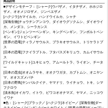
商品説明
■デザインモチーフ： [シャーク]ウバザメ、イタチザメ、ホホジロ
ザメ、オオメジロザメ、ジンベエザメ
[ハクジラ]カマイルカ、ハンドウイルカ、シャチ
[深海生物]チョウチンアンコウ、ダイオウグソクムシ、ダイオウイ
カ、メンダコ、シーラカンス
[ペンギン]ジェンツーペンギン、キングペンギン、フンボルトペン
ギン、イワトビペンギン
[世界の恐竜]ティラノサウルス、ブラキオサウルス、トリケラトプ
ス
[日本の恐竜]フクイラプトル、フタバスズキリュウ、カムイサウル
ス
[ワイルドキャット]ユキヒョウ、アムールトラ、ライオン、チータ
ー
[日本の昆虫]オオムラサキ、オオクワガタ、カブトムシ、オニヤン
マ、オオスズメバチ
[日本の野鳥]ヤンバルクイナ、ヤマドリ、ライチョウ、トキ、シマ
フクロウ
[淡水魚]オイカワ、イトウ、ビワコオオナマズ、ヤマメ、ニッコウ
イワナ
■色： [シャーク]ブラック／ [ハクジラ]ネイビー／ [深海生物]ダー
クネイビー／ [ペンギン]パールホワイト／ [世界の恐竜]ディープレ