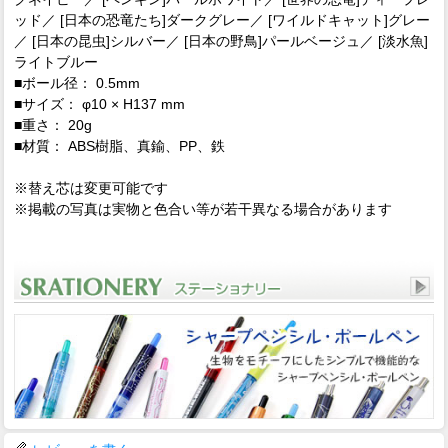
ッド／ [日本の恐竜たち]ダークグレー／ [ワイルドキャット]グレー
／ [日本の昆虫]シルバー／ [日本の野鳥]パールベージュ／ [淡水魚]
ライトブルー
■ボール径： 0.5mm
■サイズ： φ10 × H137 mm
■重さ： 20g
■材質： ABS樹脂、真鍮、PP、鉄
※替え芯は変更可能です
※掲載の写真は実物と色合い等が若干異なる場合があります