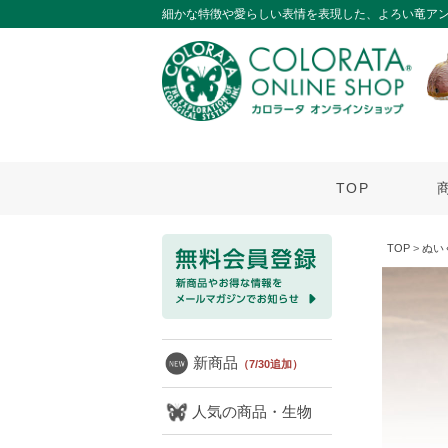
細かな特徴や愛らしい表情を表現した、よろい竜ア
TOP
TOP
>
ぬい
新商品
（7/30追加）
人気の商品・生物