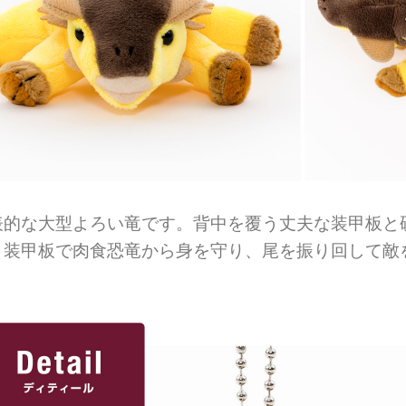
表的な大型よろい竜です。背中を覆う丈夫な装甲板と
。装甲板で肉食恐竜から身を守り、尾を振り回して敵