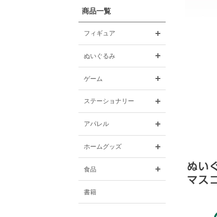
商品一覧
開く
フィギュア
開く
ぬいぐるみ
開く
ゲーム
開く
ステーショナリー
開く
アパレル
開く
ホームグッズ
開く
食品
書籍