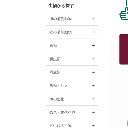
生物から探す
開く
海の哺乳動物
開く
陸の哺乳動物
開く
鳥類
開く
爬虫類
開く
両生類
開く
魚類・サメ
開く
海の生物
開く
恐竜・古代生物
開く
古生代の生物