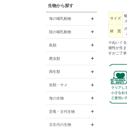
生物から探す
幅
開く
サイズ
海の哺乳動物
開く
材 質
陸の哺乳動物
※ぬいぐる
開く
鳥類
個性が生ま
すがご了承
開く
爬虫類
開く
両生類
開く
魚類・サメ
開く
海の生物
開く
恐竜・古代生物
開く
古生代の生物