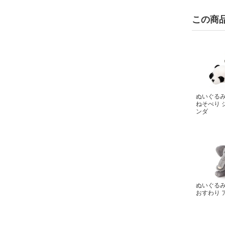
この商
ぬいぐる
ねそべり 
ンダ
ぬいぐる
おすわり 