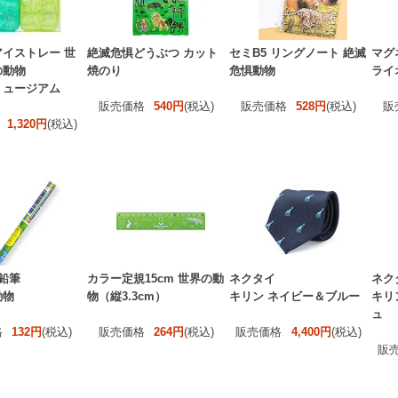
イストレー 世
絶滅危惧どうぶつ カット
セミB5 リングノート 絶滅
マグ
の動物
焼のり
危惧動物
ライ
ミュージアム
販売価格
540円
(税込)
販売価格
528円
(税込)
販
1,320円
(税込)
鉛筆
カラー定規15cm 世界の動
ネクタイ
ネク
動物
物（縦3.3cm）
キリン ネイビー＆ブルー
キリ
ュ
格
132円
(税込)
販売価格
264円
(税込)
販売価格
4,400円
(税込)
販