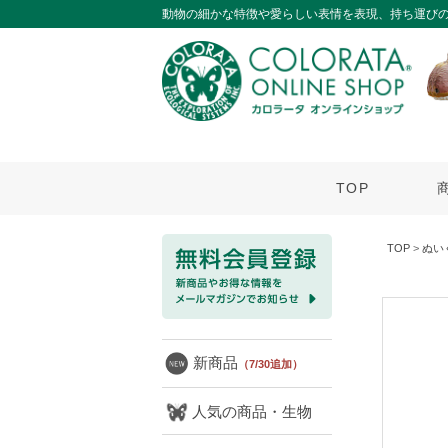
動物の細かな特徴や愛らしい表情を表現、持ち運び
TOP
TOP
>
ぬい
新商品
（7/30追加）
人気の商品・生物