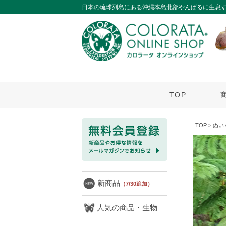
日本の琉球列島にある沖縄本島北部やんばるに生息
TOP
TOP
>
ぬい
新商品
（7/30追加）
人気の商品・生物