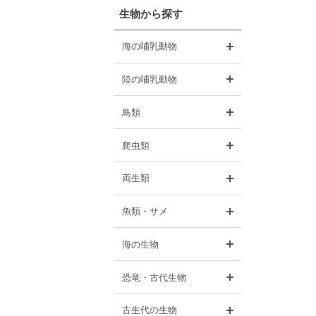
生物から探す
開く
海の哺乳動物
開く
陸の哺乳動物
開く
鳥類
開く
爬虫類
開く
両生類
開く
魚類・サメ
開く
海の生物
開く
恐竜・古代生物
開く
古生代の生物