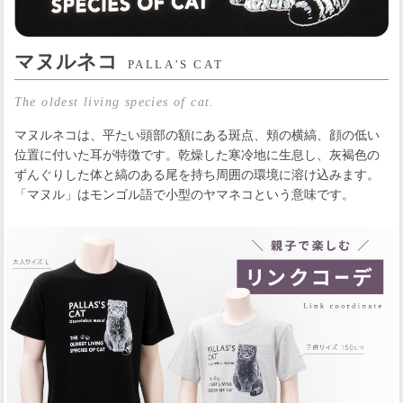
マヌルネコ
PALLA’S CAT
The oldest living species of cat.
マヌルネコは、平たい頭部の額にある斑点、頬の横縞、顔の低い
位置に付いた耳が特徴です。乾燥した寒冷地に生息し、灰褐色の
ずんぐりした体と縞のある尾を持ち周囲の環境に溶け込みます。
「マヌル」はモンゴル語で小型のヤマネコという意味です。