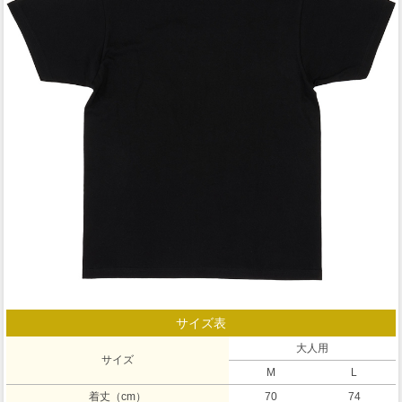
サイズ表
大人用
サイズ
M
L
着丈（cm）
70
74