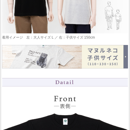
着用イメージ 左：大人サイズ L ／ 右：子供サイズ 150cm