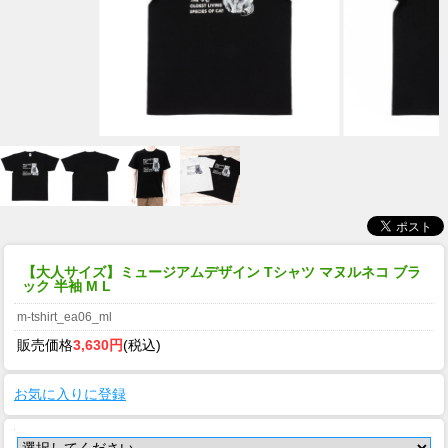
【大人サイズ】ミュージアムデザイン Tシャツ マヌルネコ ブラ
ック 半袖 M L
m-tshirt_ea06_ml
販売価格
3,630円
(税込)
お気に入りに登録