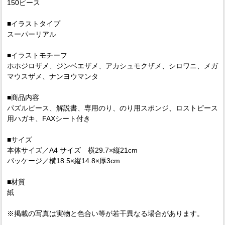
150ピース
■イラストタイプ
スーパーリアル
■イラストモチーフ
ホホジロザメ、ジンベエザメ、アカシュモクザメ、シロワニ、メガ
マウスザメ、ナンヨウマンタ
■商品内容
パズルピース、解説書、専用のり、のり用スポンジ、ロストピース
用ハガキ、FAXシート付き
■サイズ
本体サイズ／A4 サイズ 横29.7×縦21cm
パッケージ／横18.5×縦14.8×厚3cm
■材質
紙
※掲載の写真は実物と色合い等が若干異なる場合があります。