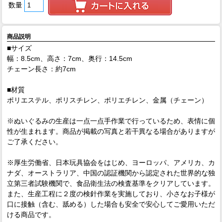
数量
商品説明
■サイズ
幅：8.5cm、高さ：7cm、奥行：14.5cm
チェーン長さ：約7cm
■材質
ポリエステル、ポリスチレン、ポリエチレン、金属（チェーン）
※ぬいぐるみの生産は一点一点手作業で行っているため、表情に個
性が生まれます。商品が掲載の写真と若干異なる場合がありますが
ご了承ください。
※厚生労働省、日本玩具協会をはじめ、ヨーロッパ、アメリカ、カ
ナダ、オーストラリア、中国の認証機関から認定された世界的な独
立第三者試験機関で、食品衛生法の検査基準をクリアしています。
また、生産工程に２度の検針作業を実施しており、小さなお子様が
口に接触（含む、舐める）した場合も安全で安心してご愛用いただ
ける商品です。