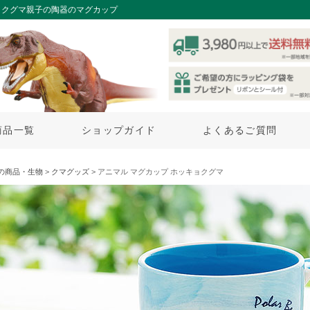
ョクグマ親子の陶器のマグカップ
商品一覧
ショップガイド
よくあるご質問
の商品・生物
>
クマグッズ
> アニマル マグカップ ホッキョクグマ