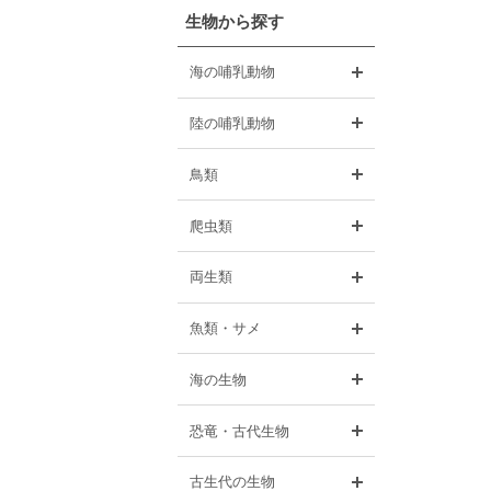
生物から探す
開く
海の哺乳動物
開く
陸の哺乳動物
開く
鳥類
開く
爬虫類
開く
両生類
開く
魚類・サメ
開く
海の生物
開く
恐竜・古代生物
開く
古生代の生物