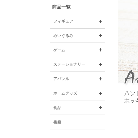
商品一覧
開く
フィギュア
開く
ぬいぐるみ
開く
ゲーム
開く
ステーショナリー
開く
アパレル
開く
ホームグッズ
開く
食品
書籍