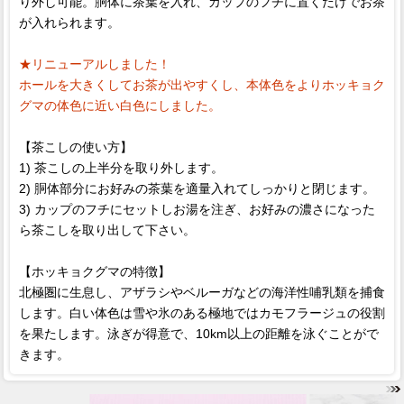
り外し可能。胴体に茶葉を入れ、カップのフチに置くだけでお茶
が入れられます。
★リニューアルしました！
ホールを大きくしてお茶が出やすくし、本体色をよりホッキョク
グマの体色に近い白色にしました。
【茶こしの使い方】
1) 茶こしの上半分を取り外します。
2) 胴体部分にお好みの茶葉を適量入れてしっかりと閉じます。
3) カップのフチにセットしお湯を注ぎ、お好みの濃さになった
ら茶こしを取り出して下さい。
【ホッキョクグマの特徴】
北極圏に生息し、アザラシやベルーガなどの海洋性哺乳類を捕食
します。白い体色は雪や氷のある極地ではカモフラージュの役割
を果たします。泳ぎが得意で、10km以上の距離を泳ぐことがで
きます。