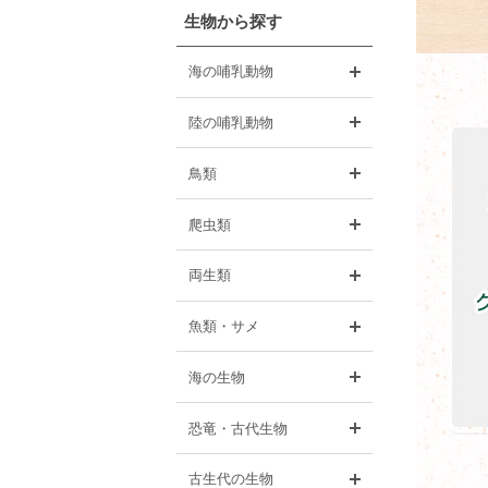
生物から探す
開く
海の哺乳動物
開く
陸の哺乳動物
開く
鳥類
開く
爬虫類
開く
両生類
開く
魚類・サメ
開く
海の生物
開く
恐竜・古代生物
開く
古生代の生物