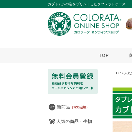
カブトムシの姿をプリントしたタブレットケース
TOP
TOP
>
人気
新商品
（7/30追加）
人気の商品・生物