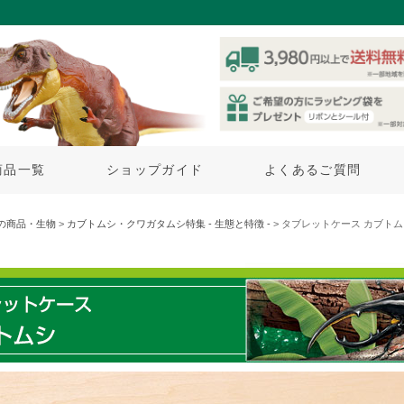
商品一覧
ショップガイド
よくあるご質問
の商品・生物
>
カブトムシ・クワガタムシ特集 - 生態と特徴 -
> タブレットケース カブト