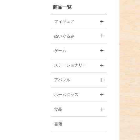
商品一覧
開く
フィギュア
開く
ぬいぐるみ
開く
ゲーム
開く
ステーショナリー
開く
アパレル
開く
ホームグッズ
開く
食品
書籍