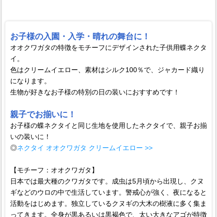
お子様の入園・入学・晴れの舞台に！
オオクワガタの特徴をモチーフにデザインされた子供用蝶ネクタ
イ。
色はクリームイエロー、素材はシルク100％で、ジャカード織り
になります。
生物が好きなお子様の特別の日の装いにおすすめです！
親子でお揃いに！
お子様の蝶ネクタイと同じ生地を使用したネクタイで、親子お揃
いの装いに！
◎
ネクタイ オオクワガタ クリームイエロー >>
【モチーフ：オオクワガタ】
日本では最大種のクワガタです。成虫は5月頃から出現し、クヌ
ギなどのウロの中で生活しています。警戒心が強く、夜になると
活動をはじめます。独立しているクヌギの大木の樹液に多く集ま
ってきます。全身が黒あるいは黒褐色で、太い大きなアゴが特徴