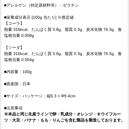
■アレルゲン（特定原材料等）：ゼラチン
■栄養成分表示 [100g 当たり] ※推定値
【コーラ】
熱量 316kcal、たんぱく質 5.8g、脂質 0.3g、炭水化物 76.3g、食
塩相当量 0.008g
【ソーダ】
熱量 316kcal、たんぱく質 5.8g、脂質 0.3g、炭水化物 76.3g、食
塩相当量 0.004g
■内容量：100g
■原産国：日本
■サイズ：パッケージ：縦6.3 × Φ9.4cm
■注意事項
※本品と同じ生産ラインで卵・乳成分・オレンジ・キウイフルー
ツ・大豆・バナナ・もも・りんごを含む製品を製造しております。