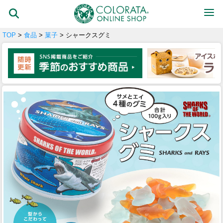
TOP
>
食品
>
菓子
> シャークスグミ