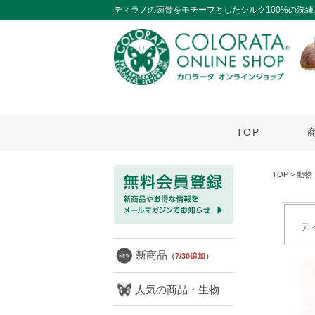
ティラノの頭骨をモチーフとしたシルク100%の洗
TOP
TOP
>
動物
テ
新商品
（7/30追加）
人気の商品・生物