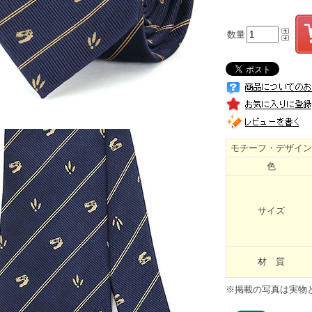
数量
モチーフ・デザイン
色
サイズ
材 質
※掲載の写真は実物