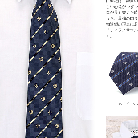
白亜紀は、独自の
しい恐竜がつぎつ
竜が最も栄えた時
うち、最強の肉食
物連鎖の頂点に君
「ティラノサウル
す。
ネイビー＆