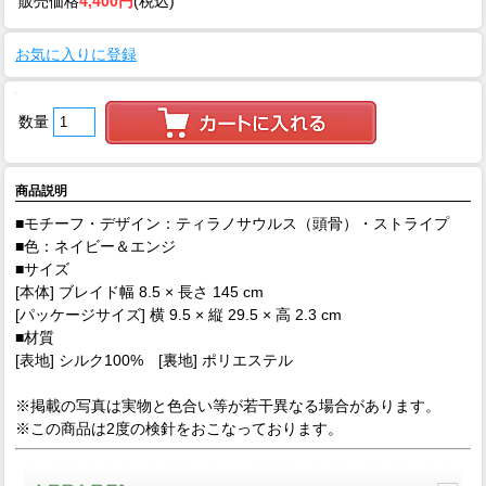
販売価格
4,400円
(税込)
お気に入りに登録
数量
商品説明
■モチーフ・デザイン：ティラノサウルス（頭骨）・ストライプ
■色：ネイビー＆エンジ
■サイズ
[本体] ブレイド幅 8.5 × 長さ 145 cm
[パッケージサイズ] 横 9.5 × 縦 29.5 × 高 2.3 cm
■材質
[表地] シルク100% [裏地] ポリエステル
※掲載の写真は実物と色合い等が若干異なる場合があります。
※この商品は2度の検針をおこなっております。