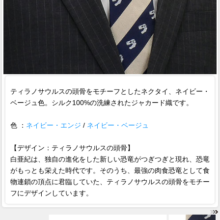
ティラノサウルスの頭骨をモチーフとしたネクタイ、ネイビー・
ベージュ色。シルク100%の洗練されたジャカード織です。
色 ：
ネイビー・エンジ
/
ネイビー・ベージュ
【デザイン：ティラノサウルスの頭骨】
白亜紀は、独自の進化をした新しい恐竜がつぎつぎと現れ、恐竜
がもっとも栄えた時代です。そのうち、最強の肉食恐竜として食
物連鎖の頂点に君臨していた、ティラノサウルスの頭骨をモチー
フにデザインしています。