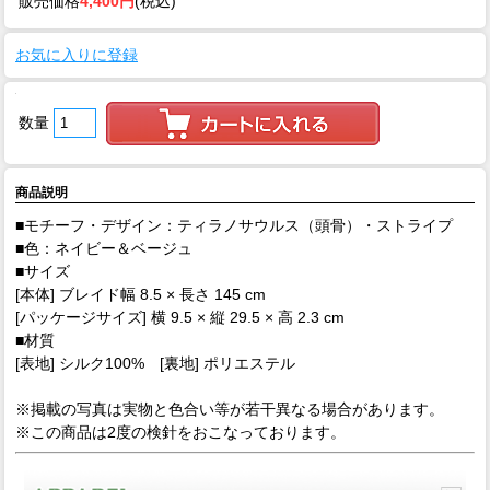
販売価格
4,400円
(税込)
お気に入りに登録
数量
商品説明
■モチーフ・デザイン：ティラノサウルス（頭骨）・ストライプ
■色：ネイビー＆ベージュ
■サイズ
[本体] ブレイド幅 8.5 × 長さ 145 cm
[パッケージサイズ] 横 9.5 × 縦 29.5 × 高 2.3 cm
■材質
[表地] シルク100% [裏地] ポリエステル
※掲載の写真は実物と色合い等が若干異なる場合があります。
※この商品は2度の検針をおこなっております。