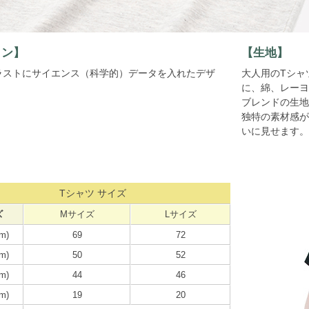
イン】
【生地】
ラストにサイエンス（科学的）データを入れたデザ
大人用のTシャ
。
に、綿、レーヨ
ブレンドの生地
独特の素材感が
いに見せます。
Tシャツ サイズ
ズ
Mサイズ
Lサイズ
m)
69
72
m)
50
52
m)
44
46
m)
19
20