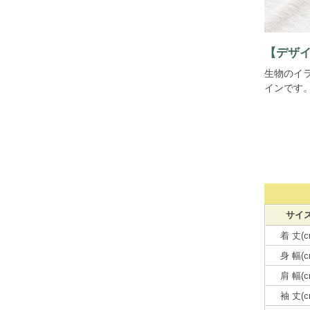
【デザ
生物のイ
インです
サイ
着 丈(c
身 幅(c
肩 幅(c
袖 丈(c