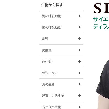
生物から探す
開く
海の哺乳動物
開く
陸の哺乳動物
開く
鳥類
開く
爬虫類
開く
両生類
開く
魚類・サメ
開く
海の生物
開く
恐竜・古代生物
開く
古生代の生物