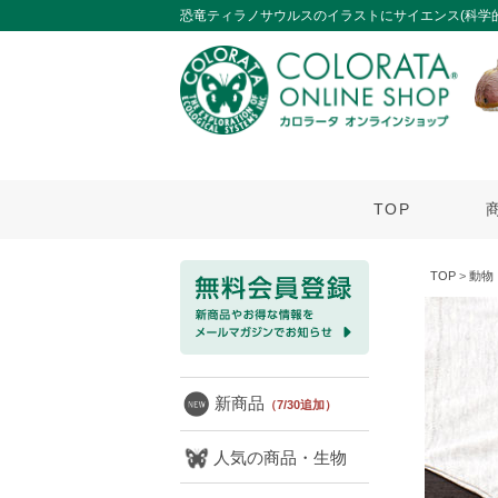
恐竜ティラノサウルスのイラストにサイエンス(科学的)
TOP
TOP
>
動物
新商品
（7/30追加）
人気の商品・生物