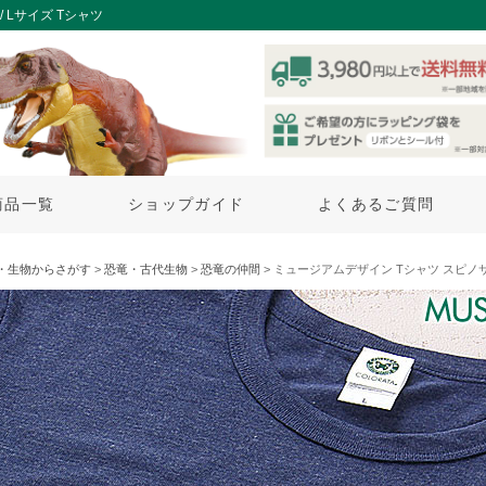
Lサイズ Tシャツ
商品一覧
ショップガイド
よくあるご質問
・生物からさがす
>
恐竜・古代生物
>
恐竜の仲間
> ミュージアムデザイン Tシャツ スピノ