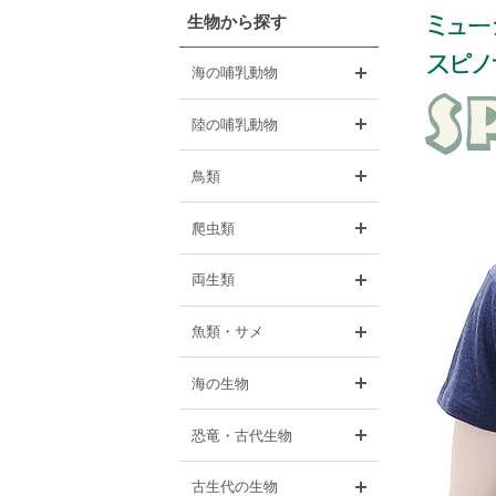
生物から探す
開く
海の哺乳動物
開く
陸の哺乳動物
開く
鳥類
開く
爬虫類
開く
両生類
開く
魚類・サメ
開く
海の生物
開く
恐竜・古代生物
開く
古生代の生物