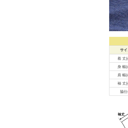
サイ
着 丈(
身 幅(
肩 幅(
袖 丈(
脇仕