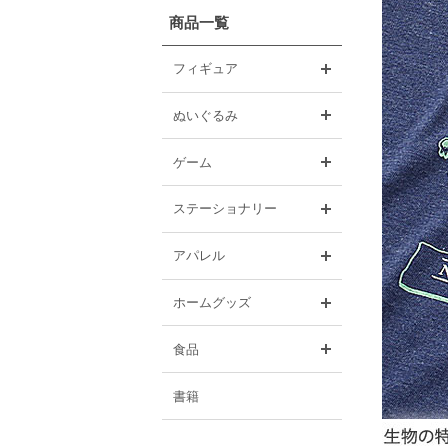
商品一覧
開く
フィギュア
開く
ぬいぐるみ
開く
ゲーム
開く
ステーショナリー
開く
アパレル
開く
ホームグッズ
開く
食品
書籍