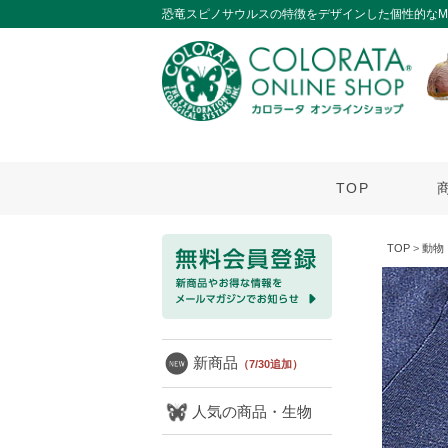
恐竜スピノサウルスの特徴をデザインした個性的なM/ 
TOP
TOP
>
動物
新商品
（7/30追加）
人気の商品・生物