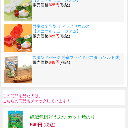
【アニマルミュージアム】
販売価格
825円
(税込)
恐竜ゆで卵型 ティラノサウルス
【アニマルミュージアム】
販売価格
825円
(税込)
スタンドパック 恐竜フライドパスタ （ソルト味）
販売価格
648円
(税込)
この商品を見た人は、
こちらの商品もチェックしています！
絶滅危惧どうぶつ カット焼のり
540円
(税込)