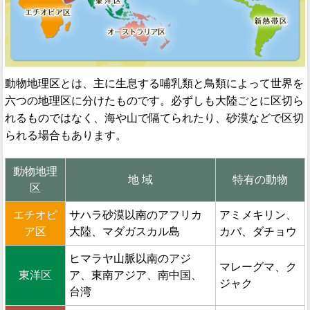
動物地理区とは、主に生息する哺乳類と鳥類によって世界を
六つの地理区に分けたものです。必ずしも大陸ごとに区切ら
れるものではなく、海や山で隔てられたり、砂漠などで区切
られる場合もあります。
動物地理
地 域
特有の動物
区
エチオピ
サハラ砂漠以南のアフリカ
アミメキリン、
ア区
大陸、マダガスカル島
カバ、ダチョウ
ヒマラヤ山脈以南のアジ
マレーグマ、ク
東洋区
ア、東南アジア、南中国、
ジャク
台湾