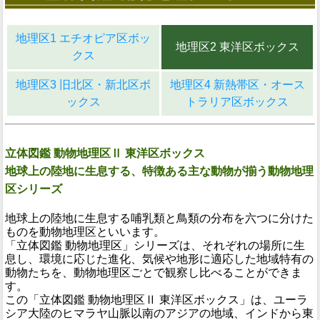
地理区1 エチオピア区ボッ
地理区2 東洋区ボックス
クス
地理区3 旧北区・新北区ボ
地理区4 新熱帯区・オース
ックス
トラリア区ボックス
立体図鑑 動物地理区Ⅱ 東洋区ボックス
地球上の陸地に生息する、特徴ある主な動物が揃う動物地理
区シリーズ
地球上の陸地に生息する哺乳類と鳥類の分布を六つに分けた
ものを動物地理区といいます。
「立体図鑑 動物地理区」シリーズは、それぞれの場所に生
息し、環境に応じた進化、気候や地形に適応した地域特有の
動物たちを、動物地理区ごとで観察し比べることができま
す。
この「立体図鑑 動物地理区Ⅱ 東洋区ボックス」は、ユーラ
シア大陸のヒマラヤ山脈以南のアジアの地域、インドから東