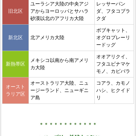
ユーラシア大陸の中央アジ
レッサーパン
旧北区
アからヨーロッパとサハラ
ダ、フタコブラ
砂漠以北のアフリカ大陸
クダ
ボブキャット、
新北区
北アメリカ大陸
オグロプレーリ
ードッグ
オオアリクイ、
メキシコ以南から南アメリ
新熱帯区
フタユビナマケ
カ大陸
モノ、カピバラ
オーストラリア大陸、ニュ
コアラ、カモノ
オースト
ージーランド、ニューギニ
ハシ、ヒクイド
ラリア区
ア島
リ