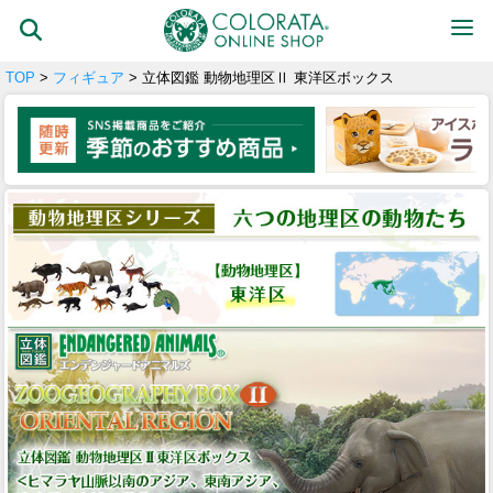
TOP
>
フィギュア
> 立体図鑑 動物地理区Ⅱ 東洋区ボックス