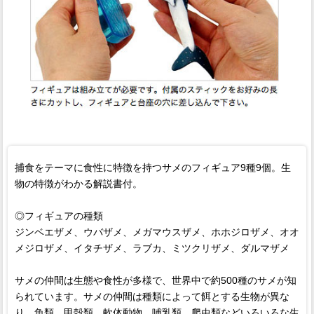
捕食をテーマに食性に特徴を持つサメのフィギュア9種9個。生
物の特徴がわかる解説書付。
◎フィギュアの種類
ジンベエザメ、ウバザメ、メガマウスザメ、ホホジロザメ、オオ
メジロザメ、イタチザメ、ラブカ、ミツクリザメ、ダルマザメ
サメの仲間は生態や食性が多様で、世界中で約500種のサメが知
られています。サメの仲間は種類によって餌とする生物が異な
り、魚類、甲殻類、軟体動物、哺乳類、爬虫類などいろいろな生