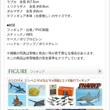
ラブカ 全長 約7.5cm
ミツクリザメ 全長 約9.8cm
ダルマザメ 全長 約6cm
※フィギュア本体（台座無し）のサイズです。
■材質
フィギュア・台座／PVC樹脂
スティック／ABS
ケース／ポリプロピレン
ハンドル・クリップ／ポリスチレン
※掲載の写真は実物と色合い等が若干異なる場合があります。
※この商品は有害物質の安全基準をクリアしています。