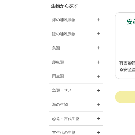
生物から探す
開く
海の哺乳動物
開く
陸の哺乳動物
開く
鳥類
開く
爬虫類
開く
両生類
開く
魚類・サメ
開く
海の生物
開く
恐竜・古代生物
開く
古生代の生物