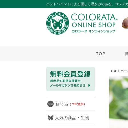
ハンドペイントによる優しく温かみのある、コツメ
TOP
TOP
>
ホー
新商品
（7/30追加）
人気の商品・生物