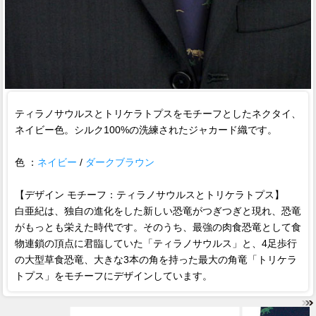
ティラノサウルスとトリケラトプスをモチーフとしたネクタイ、
ネイビー色。シルク100%の洗練されたジャカード織です。
色 ：
ネイビー
/
ダークブラウン
【デザイン モチーフ：ティラノサウルスとトリケラトプス】
白亜紀は、独自の進化をした新しい恐竜がつぎつぎと現れ、恐竜
がもっとも栄えた時代です。そのうち、最強の肉食恐竜として食
物連鎖の頂点に君臨していた「ティラノサウルス」と、4足歩行
の大型草食恐竜、大きな3本の角を持った最大の角竜「トリケラ
トプス」をモチーフにデザインしています。