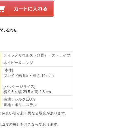
ティラノサウルス（頭骨）・ストライプ
ネイビー＆エンジ
[本体]
ブレイド幅 8.5 × 長さ 145 cm
[パッケージサイズ]
横 9.5 × 縦 29.5 × 高 2.3 cm
表地：シルク100%
裏地：ポリエステル
と色合い等が若干異なる場合があります。
は2度の検針をおこなっております。