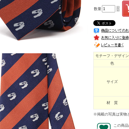
数量
モチーフ・デザイン
色
サイズ
材 質
※掲載の写真は実物
この商品