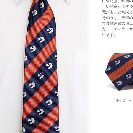
白亜紀は、独自の
しい恐竜がつぎつ
竜がもっとも栄え
そのうち、最強の
て食物連鎖の頂点
た、「ティラノサ
います。
ネイビー＆