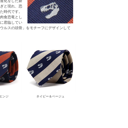
進化をした新
ぎと現れ、恐
た時代です。
肉食恐竜とし
に君臨してい
ウルスの頭骨」をモチーフにデザインして
エンジ
ネイビー＆ベージュ