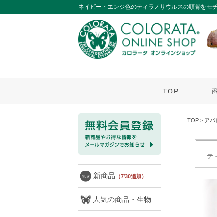
ネイビー・エンジ色のティラノサウルスの頭骨をモチ
TOP
TOP
>
アパ
テ
新商品
（7/30追加）
人気の商品・生物