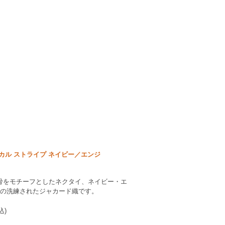
カル ストライプ ネイビー／エンジ
骨をモチーフとしたネクタイ、ネイビー・エ
%の洗練されたジャカード織です。
込)