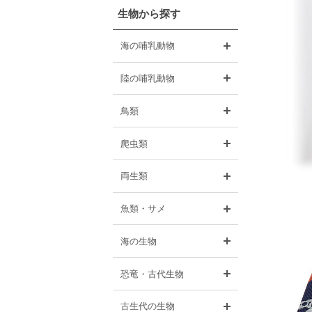
生物から探す
開く
海の哺乳動物
開く
陸の哺乳動物
開く
鳥類
開く
爬虫類
開く
両生類
開く
魚類・サメ
開く
海の生物
開く
恐竜・古代生物
開く
古生代の生物