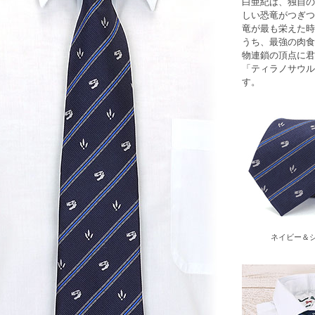
白亜紀は、独自の
しい恐竜がつぎつ
竜が最も栄えた時
うち、最強の肉食
物連鎖の頂点に君
「ティラノサウル
す。
ネイビー＆