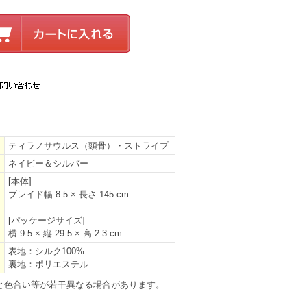
ティラノサウルス（頭骨）・ストライプ
ネイビー＆シルバー
[本体]
ブレイド幅 8.5 × 長さ 145 cm
[パッケージサイズ]
横 9.5 × 縦 29.5 × 高 2.3 cm
表地：シルク100%
裏地：ポリエステル
と色合い等が若干異なる場合があります。