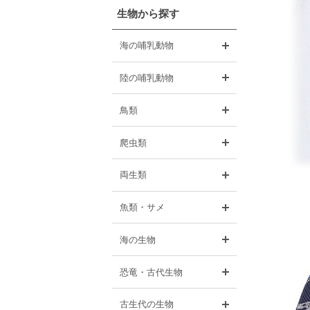
生物から探す
開く
海の哺乳動物
開く
陸の哺乳動物
開く
鳥類
開く
爬虫類
開く
両生類
開く
魚類・サメ
開く
海の生物
開く
恐竜・古代生物
開く
古生代の生物