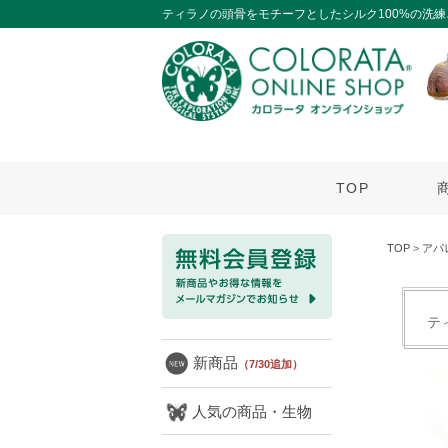
ティラノの頭骨をモチーフとしたシルク100%の洗
TOP
TOP
>
アパ
テ
新商品
（7/30追加）
人気の商品・生物