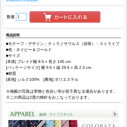
数量
商品説明
■モチーフ・デザイン：ティラノサウルス（頭骨）・ストライプ
■色：ネイビー＆ゴールド
■サイズ
[本体] ブレイド幅 8.5 × 長さ 145 cm
[パッケージサイズ] 横 9.5 × 縦 29.5 × 高 2.3 cm
■材質
[表地] シルク100% [裏地] ポリエステル
※掲載の写真は実物と色合い等が若干異なる場合があります。
※この商品は2度の検針をおこなっております。