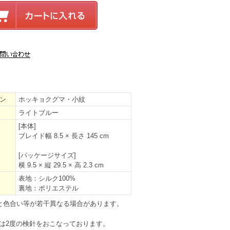
ン
ホッキョクグマ・小紋
ライトブルー
[本体]
ブレイド幅 8.5 × 長さ 145 cm
[パッケージサイズ]
横 9.5 × 縦 29.5 × 高 2.3 cm
表地：シルク100%
裏地：ポリエステル
と色合い等が若干異なる場合があります。
は2度の検針をおこなっております。