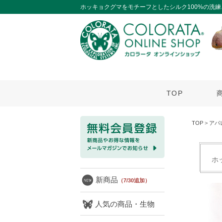
ホッキョクグマをモチーフとしたシルク100%の洗
TOP
TOP
>
アパ
ホ
新商品
（7/30追加）
人気の商品・生物