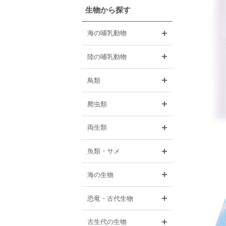
生物から探す
開く
海の哺乳動物
開く
陸の哺乳動物
開く
鳥類
開く
爬虫類
開く
両生類
開く
魚類・サメ
開く
海の生物
開く
恐竜・古代生物
開く
古生代の生物