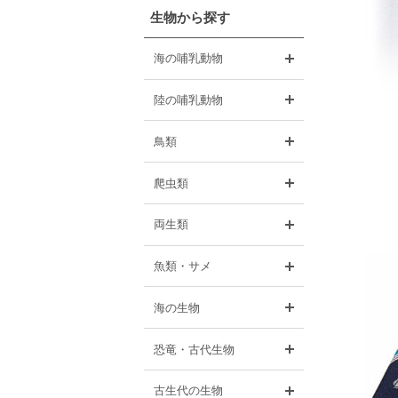
生物から探す
開く
海の哺乳動物
開く
陸の哺乳動物
開く
鳥類
開く
爬虫類
開く
両生類
開く
魚類・サメ
開く
海の生物
開く
恐竜・古代生物
開く
古生代の生物