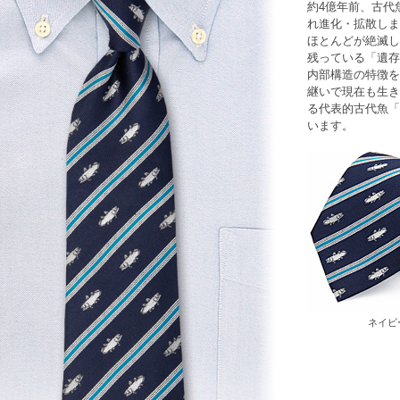
約4億年前、
古代
れ進化・拡散しま
ほとんどが絶滅し
残っている「遺存
内部構造の特徴を
継いで現在も生き
る代表的古代魚「
います。
ネイビ