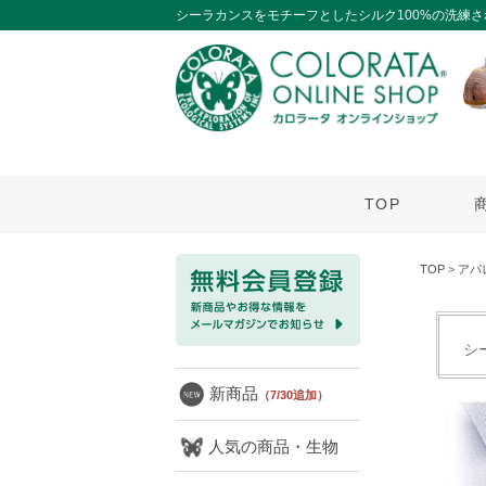
シーラカンスをモチーフとしたシルク100%の洗練
TOP
TOP
>
アパ
シ
新商品
（7/30追加）
人気の商品・生物