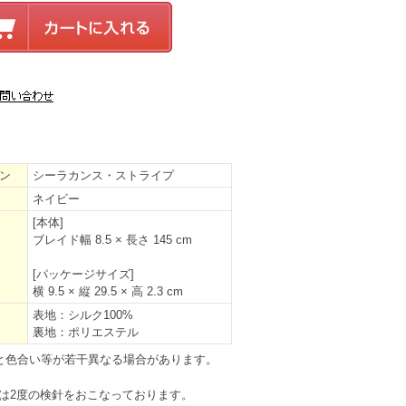
ン
シーラカンス・ストライプ
ネイビー
[本体]
ブレイド幅 8.5 × 長さ 145 cm
[パッケージサイズ]
横 9.5 × 縦 29.5 × 高 2.3 cm
表地：シルク100%
裏地：ポリエステル
と色合い等が若干異なる場合があります。
は2度の検針をおこなっております。