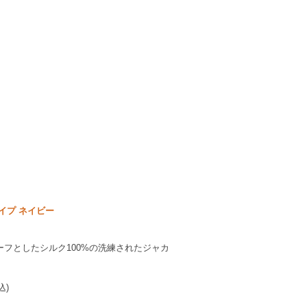
イプ ネイビー
フとしたシルク100%の洗練されたジャカ
込)