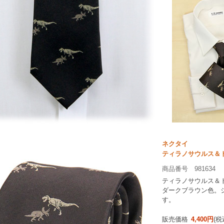
ネクタイ
ティラノサウルス＆
商品番号 981634
ティラノサウルス＆
ダークブラウン色。シ
す。
販売価格
4,400円
(税