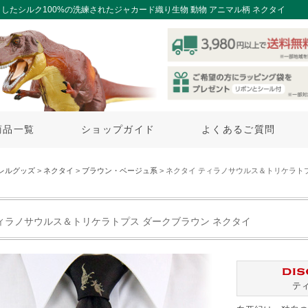
たシルク100%の洗練されたジャカード織り生物 動物 アニマル柄 ネクタイ
商品一覧
ショップガイド
よくあるご質問
レルグッズ
>
ネクタイ
>
ブラウン・ベージュ系
> ネクタイ ティラノサウルス＆トリケラト
ィラノサウルス＆トリケラトプス ダークブラウン ネクタイ
テ