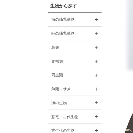
生物から探す
開く
海の哺乳動物
開く
陸の哺乳動物
開く
鳥類
開く
爬虫類
開く
両生類
開く
魚類・サメ
開く
海の生物
開く
恐竜・古代生物
開く
古生代の生物