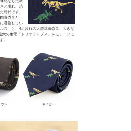
進化をした新
ぎと現れ、
恐
た時代です。
肉食恐竜とし
に君臨してい
ルス」と、4足歩行の大型草食恐竜、大きな
最大の角竜「
トリケラトプス
」をモチーフに
す。
ラウン
ネイビー