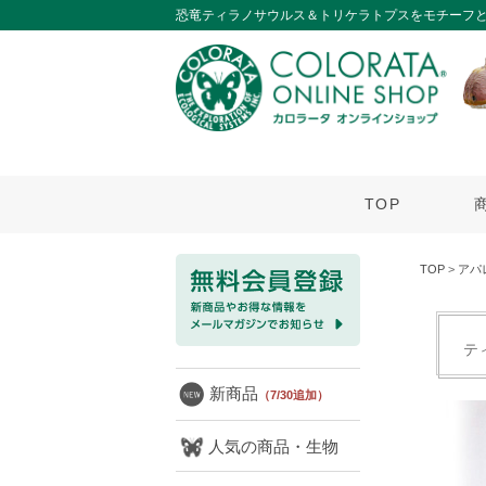
恐竜ティラノサウルス＆トリケラトプスをモチーフとし
TOP
TOP
>
アパ
テ
新商品
（7/30追加）
人気の商品・生物