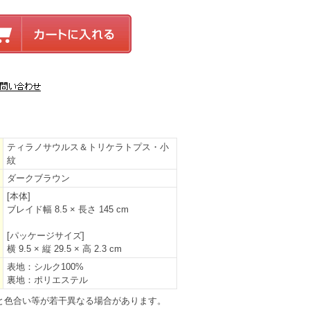
ティラノサウルス＆トリケラトプス・小
紋
ダークブラウン
[本体]
ブレイド幅 8.5 × 長さ 145 cm
[パッケージサイズ]
横 9.5 × 縦 29.5 × 高 2.3 cm
表地：シルク100%
裏地：ポリエステル
と色合い等が若干異なる場合があります。