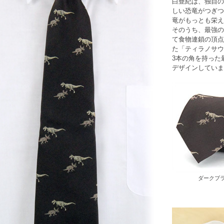
白亜紀は、独自の
しい恐竜がつぎつ
竜
がもっとも栄え
そのうち、最強の
て食物連鎖の頂点
た「ティラノサウ
3本の角を持った
デザインしていま
ダークブ