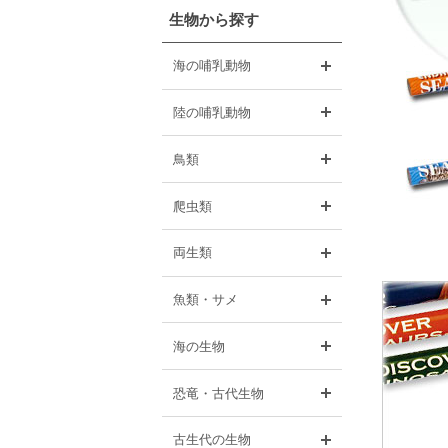
生物から探す
開く
海の哺乳動物
開く
陸の哺乳動物
開く
鳥類
開く
爬虫類
開く
両生類
開く
魚類・サメ
開く
海の生物
開く
恐竜・古代生物
開く
古生代の生物