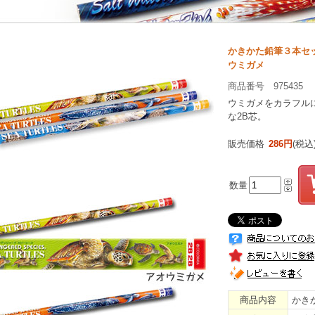
かきかた鉛筆３本セ
ウミガメ
商品番号 975435
ウミガメをカラフル
な2B芯。
販売価格
286円
(税込
数量
商品内容
かきか