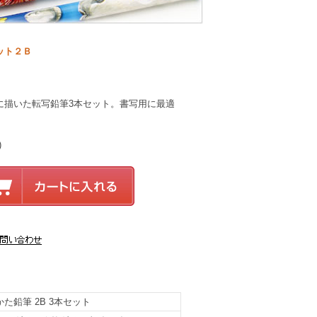
ット２Ｂ
に描いた転写鉛筆3本セット。書写用に最適
)
た鉛筆 2B 3本セット