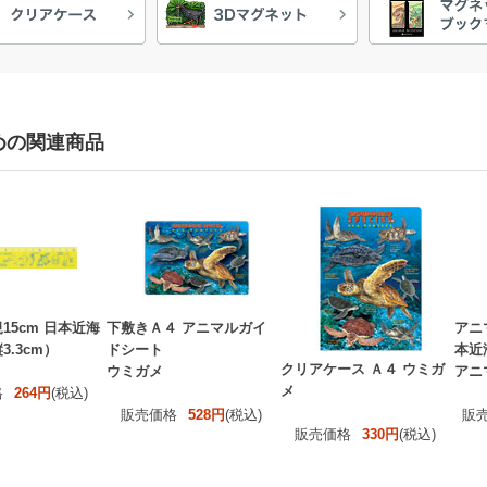
めの関連商品
15cm 日本近海
下敷きＡ４ アニマルガイ
アニ
3.3cm）
ドシート
本近
クリアケース Ａ４ ウミガ
ウミガメ
アニ
メ
格
264円
(税込)
販売価格
528円
(税込)
販
販売価格
330円
(税込)