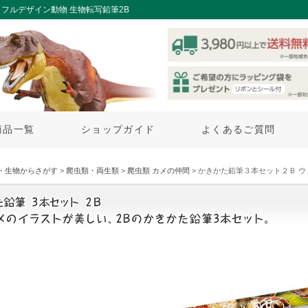
フルデザイン動物 生物転写鉛筆2B
商品一覧
ショップガイド
よくあるご質問
・生物からさがす
>
爬虫類・両生類
>
爬虫類 カメの仲間
> かきかた鉛筆３本セット２Ｂ ウ