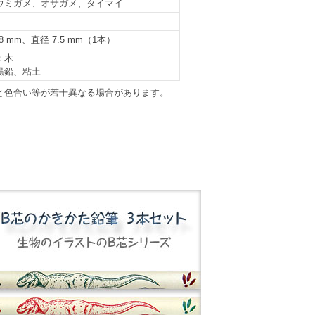
ウミガメ、オサガメ、タイマイ
78 mm、直径 7.5 mm（1本）
：木
黒鉛、粘土
と色合い等が若干異なる場合があります。