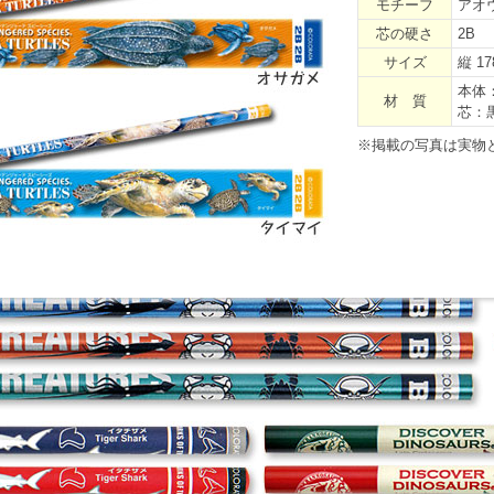
モチーフ
アオ
芯の硬さ
2B
サイズ
縦 1
本体
材 質
芯：
※掲載の写真は実物