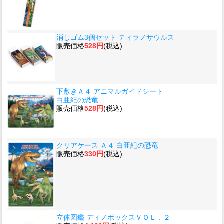
消しゴム3個セット ティラノサウルス
販売価格
528円
(税込)
下敷きＡ４ アニマルガイドシート
白亜紀の恐竜
販売価格
528円
(税込)
クリアケース Ａ４ 白亜紀の恐竜
販売価格
330円
(税込)
立体図鑑 ディノボックスＶＯＬ．２