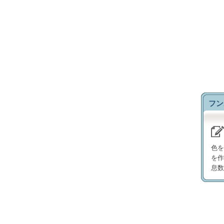
フン
色を
を作
息数