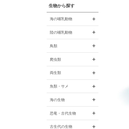
生物から探す
開く
海の哺乳動物
開く
陸の哺乳動物
開く
鳥類
開く
爬虫類
開く
両生類
開く
魚類・サメ
開く
海の生物
開く
恐竜・古代生物
開く
古生代の生物