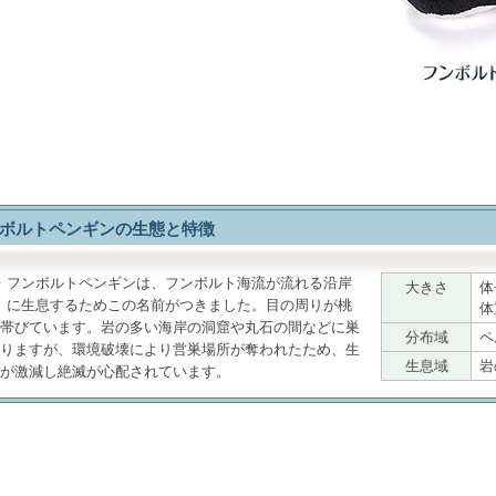
ボルトペンギンの生態と特徴
フンボルトペンギン
は、フンボルト海流が流れる沿岸
大きさ
体
に生息するためこの名前がつきました。目の周りが桃
体
帯びています。岩の多い海岸の洞窟や丸石の間などに巣
分布域
ペ
りますが、環境破壊により営巣場所が奪われたため、生
生息域
岩
が激減し絶滅が心配されています。