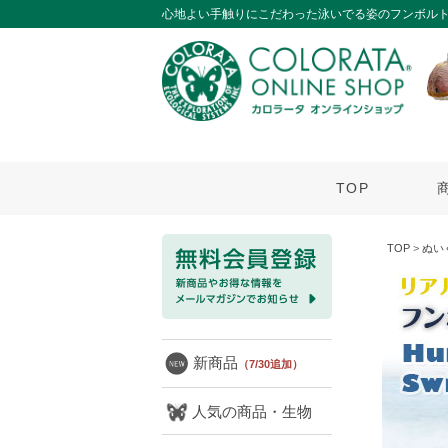
心地よい手触りにこだわった泳いでる姿のフンボル
TOP
TOP
>
ぬい
新商品
（7/30追加）
人気の商品・生物