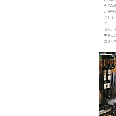
今治は
水が豊
さしく
す。
また、
準をか
立させ