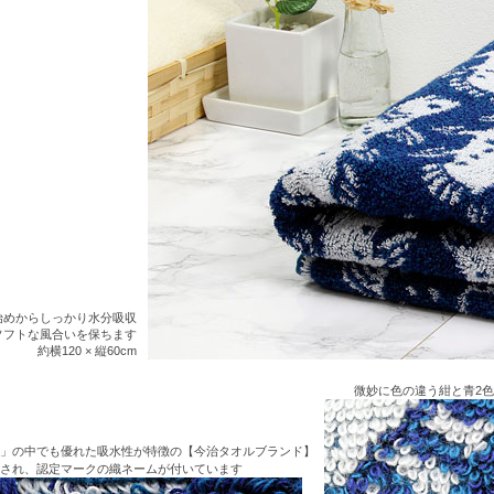
始めからしっかり水分吸収
ソフトな風合いを保ちます
約横120 × 縦60cm
微妙に色の違う紺と青2
」の中でも優れた吸水性が特徴の【今治タオルブランド】
され、認定マークの織ネームが付いています