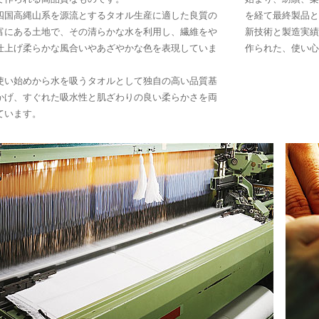
四国高縄山系を源流とするタオル生産に適した良質の
を経て最終製品と
富にある土地で、その清らかな水を利用し、繊維をや
新技術と製造実績
仕上げ柔らかな風合いやあざやかな色を表現していま
作られた、使い心
使い始めから水を吸うタオルとして独自の高い品質基
かげ、すぐれた吸水性と肌ざわりの良い柔らかさを両
ています。