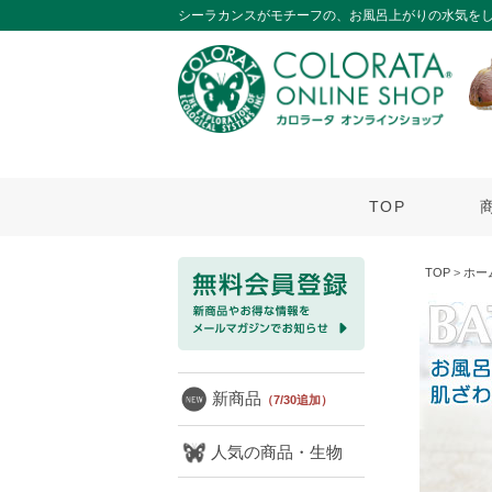
シーラカンスがモチーフの、お風呂上がりの水気を
TOP
TOP
>
ホー
新商品
（7/30追加）
人気の商品・生物