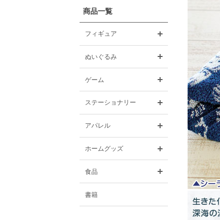
商品一覧
開く
フィギュア
開く
ぬいぐるみ
開く
ゲーム
開く
ステーショナリー
開く
アパレル
開く
ホームグッズ
開く
食品
書籍