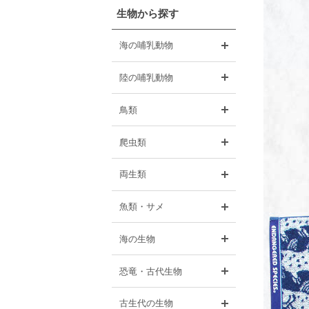
生物から探す
開く
海の哺乳動物
開く
陸の哺乳動物
開く
鳥類
開く
爬虫類
開く
両生類
開く
魚類・サメ
開く
海の生物
開く
恐竜・古代生物
開く
古生代の生物