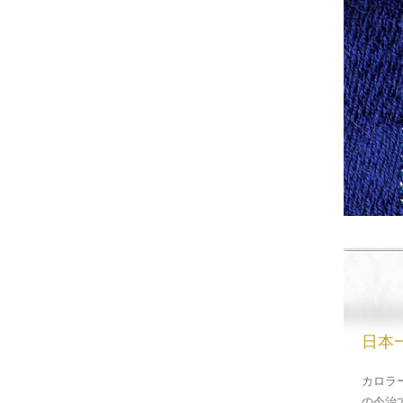
日本
カロラ
の今治