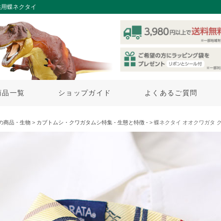
供用蝶ネクタイ
商品一覧
ショップガイド
よくあるご質問
の商品・生物
>
カブトムシ・クワガタムシ特集 - 生態と特徴 -
> 蝶ネクタイ オオクワガタ