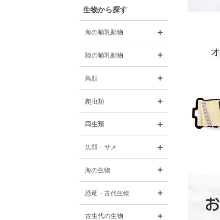
生物から探す
開く
海の哺乳動物
開く
陸の哺乳動物
開く
鳥類
開く
爬虫類
開く
両生類
開く
魚類・サメ
開く
海の生物
開く
恐竜・古代生物
開く
古生代の生物