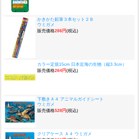
かきかた鉛筆３本セット２Ｂ
ウミガメ
販売価格
286円
(税込)
カラー定規15cm 日本近海の生物（縦3.3cm）
販売価格
264円
(税込)
下敷きＡ４ アニマルガイドシート
ウミガメ
販売価格
528円
(税込)
クリアケース Ａ４ ウミガメ