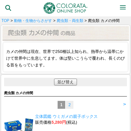
TOP
>
動物・生物からさがす
>
爬虫類・両生類
> 爬虫類 カメの仲間
カメの仲間は現在、世界で250種以上知られ、熱帯から温帯にか
けて世界中に生息してます。体は堅いこうらで覆われ、長くのび
る首をもっています。
並び替え
爬虫類 カメの仲間
>
1
2
立体図鑑 ウミガメの親子ボックス
販売価格
5,280円
(税込)