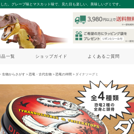
ました。グレープ味とマスカット味で、見た目も楽しい、美味しいグミです。
商品一覧
ショップガイド
よくあるご質問
・生物からさがす
>
恐竜・古代生物
>
恐竜の仲間
> ダイナソーグミ