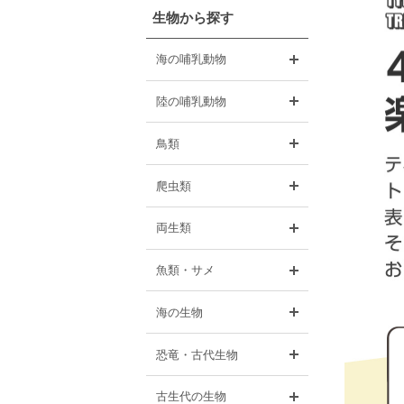
生物から探す
開く
海の哺乳動物
開く
陸の哺乳動物
開く
鳥類
開く
爬虫類
開く
両生類
開く
魚類・サメ
開く
海の生物
開く
恐竜・古代生物
開く
古生代の生物