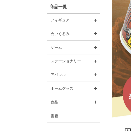
商品一覧
開く
フィギュア
開く
ぬいぐるみ
開く
ゲーム
開く
ステーショナリー
開く
アパレル
開く
ホームグッズ
開く
食品
書籍