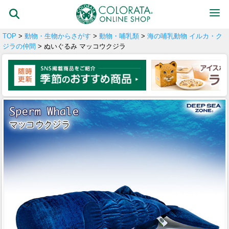
TOP
>
動物・生物からさがす
>
動物・哺乳類
>
海の哺乳動物 イルカ・ク
ジラの仲間
> ぬいぐるみ マッコウクジラ