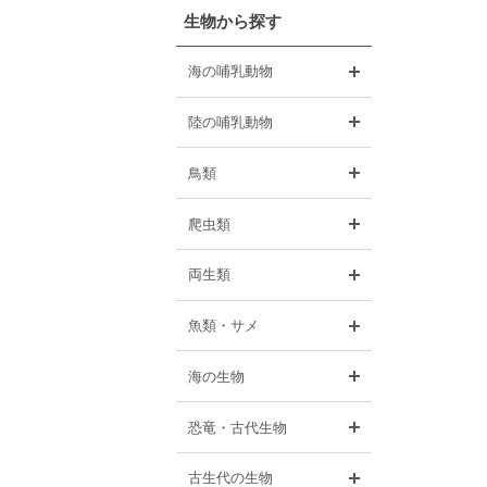
生物から探す
開く
海の哺乳動物
開く
陸の哺乳動物
開く
鳥類
開く
爬虫類
開く
両生類
開く
魚類・サメ
開く
海の生物
開く
恐竜・古代生物
開く
古生代の生物