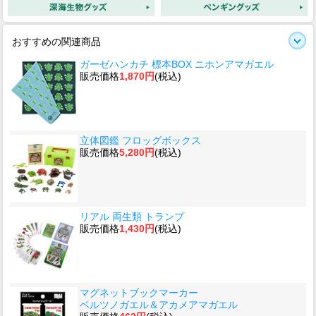
おすすめの関連商品
ガーゼハンカチ 標本BOX ニホンアマガエル
販売価格
1,870円
(税込)
立体図鑑 フロッグボックス
販売価格
5,280円
(税込)
リアル 両生類 トランプ
販売価格
1,430円
(税込)
マグネットブックマーカー
ベルツノガエル＆アカメアマガエル