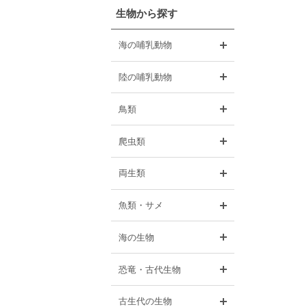
生物から探す
開く
海の哺乳動物
開く
陸の哺乳動物
開く
鳥類
開く
爬虫類
開く
両生類
開く
魚類・サメ
開く
海の生物
開く
恐竜・古代生物
開く
古生代の生物