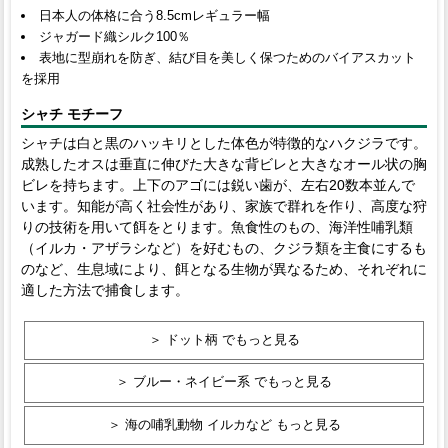
日本人の体格に合う8.5cmレギュラー幅
ジャガード織シルク100％
表地に型崩れを防ぎ、結び目を美しく保つためのバイアスカット
を採用
シャチ モチーフ
シャチは白と黒のハッキリとした体色が特徴的なハクジラです。
成熟したオスは垂直に伸びた大きな背ビレと大きなオール状の胸
ビレを持ちます。上下のアゴには鋭い歯が、左右20数本並んで
います。知能が高く社会性があり、家族で群れを作り、高度な狩
りの技術を用いて餌をとります。魚食性のもの、海洋性哺乳類
（イルカ・アザラシなど）を好むもの、クジラ類を主食にするも
のなど、生息域により、餌となる生物が異なるため、それぞれに
適した方法で捕食します。
＞ ドット柄 でもっと見る
＞ ブルー・ネイビー系 でもっと見る
＞ 海の哺乳動物 イルカなど もっと見る