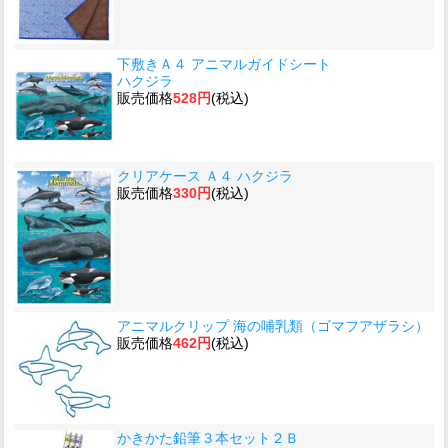
下敷きＡ４ アニマルガイドシート
ハクジラ
販売価格
528円
(税込)
クリアケース Ａ４ ハクジラ
販売価格
330円
(税込)
アニマルクリップ 海の哺乳類（ゴマフアザラシ）
販売価格
462円
(税込)
かきかた鉛筆３本セット２Ｂ