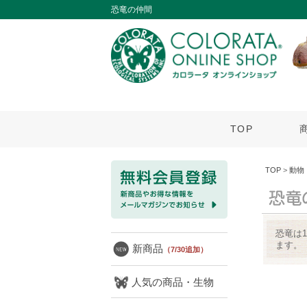
恐竜の仲間
TOP
TOP
>
動物
恐竜は
ます。
新商品
（7/30追加）
人気の商品・生物