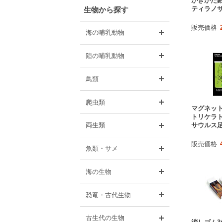
かきかた鉛
ティラノ
生物から探す
販売価格
開く
海の哺乳動物
開く
陸の哺乳動物
開く
鳥類
開く
爬虫類
マグネッ
トリケラ
開く
サウルス
両生類
販売価格
開く
魚類・サメ
開く
海の生物
開く
恐竜・古代生物
開く
古生代の生物