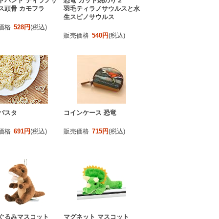
トバンド ティラノサ
恐竜 カット焼のり２
ス頭骨 カモフラ
羽毛ティラノサウルスと水
生スピノサウルス
価格
528円
(税込)
販売価格
540円
(税込)
パスタ
コインケース 恐竜
価格
691円
(税込)
販売価格
715円
(税込)
ぐるみマスコット
マグネット マスコット