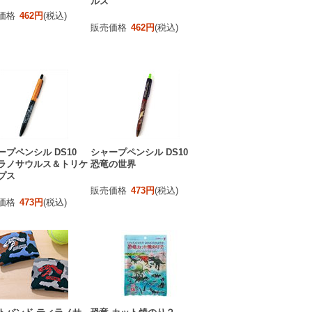
ルス
価格
462円
(税込)
販売価格
462円
(税込)
ープペンシル DS10
シャープペンシル DS10
ラノサウルス＆トリケ
恐竜の世界
プス
販売価格
473円
(税込)
価格
473円
(税込)