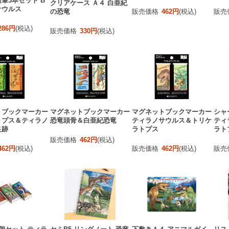
筆3本セット B
クリアケース Ａ４ 白亜紀
サウルス
の恐竜
販売価格
462円
(税込)
販売
286円
(税込)
販売価格
330円
(税込)
トブックマーカー
マグネットブックマーカー
マグネットブックマーカー
シャ
トプス＆ティラノ
恐竜頭骨＆白亜紀恐竜
ティラノサウルス＆トリケ
ティ
足跡
ラトプス
ラト
販売価格
462円
(税込)
462円
(税込)
販売価格
462円
(税込)
販売