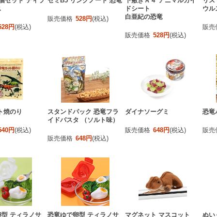
個セット ティラ
セミB5 リングノート 恐竜
下敷きＡ４ アニマルガイ
リス
ス
ドシート
ウル
白亜紀の恐竜
販売価格
528円
(税込)
528円
(税込)
販売
販売価格
528円
(税込)
ト焼のり
スタンドパック 恐竜フラ
ダイナソーグミ
恐竜
イドパスタ （ソルト味）
540円
(税込)
販売価格
648円
(税込)
販売
販売価格
648円
(税込)
型 ティラノサ
恐竜ゆで卵型 ティラノサ
マグネット マスコット
ぬい