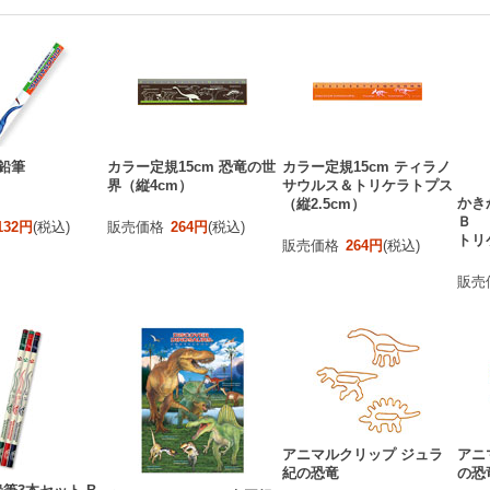
鉛筆
カラー定規15cm 恐竜の世
カラー定規15cm ティラノ
界（縦4cm）
サウルス＆トリケラトプス
かき
（縦2.5cm）
Ｂ
132円
(税込)
販売価格
264円
(税込)
トリ
販売価格
264円
(税込)
販売
アニマルクリップ ジュラ
アニ
紀の恐竜
の恐