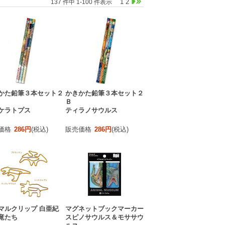
1
2
137 件中 1-100 件表示
かた鉛筆３本セット２
かきかた鉛筆３本セット２
Ｂ
ケラトプス
ティラノサウルス
価格
286円
(税込)
販売価格
286円
(税込)
マルクリップ 白亜紀
マグネットブックマーカー
竜たち
スピノサウルス＆モササウ